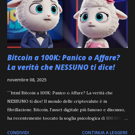
aggiornamenti negli ultimi tempi. La sua crescita futura
dipenderà dall'implementazione efficace di queste nuove
funzionalità e dall'adozione del suo ecosistema da parte
degli sviluppatori. Orario Prezzo (USD) Capitalizzazio...
Bitcoin a 100K: Panico o Affare?
La verità che NESSUNO ti dice!
novembre 08, 2025
```html Bitcoin a 100K: Panico o Affare? La verità che
NESSUNO ti dice! Il mondo delle criptovalute è in
fibrillazione. Bitcoin, l'asset digitale più famoso e discusso,
ha recentemente toccato la soglia psicologica di 100.000
dollari, per poi ritracciare e generare incertezza tra gli
CONDIVIDI
CONTINUA A LEGGERE
investitori. Ma cosa significa realmente questo movimento