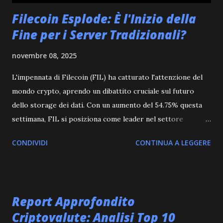
Filecoin Esplode: È l'Inizio della
Fine per i Server Tradizionali?
novembre 08, 2025
L'impennata di Filecoin (FIL) ha catturato l'attenzione del
mondo crypto, aprendo un dibattito cruciale sul futuro
dello storage dei dati. Con un aumento del 54.75% questa
settimana, FIL si posiziona come leader nel settore
emergente dello storage decentralizzato, offrendo
CONDIVIDI
CONTINUA A LEGGERE
un'alternativa promettente ai giganti centralizzati come
Amazon Web Services e Google Cloud. Cosa significa
decentralizzazione dello storage? Immagina una rete
globale in cui lo spazio di archiviazione non è controllato
Report Approfondito
da poche entità, ma distribuito tra innumerevoli
Criptovalute: Analisi Top 10
partecipanti. Filecoin rende possibile questa visione,