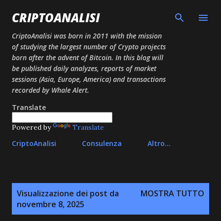
Passa ai contenuti principali
CRIPTOANALISI
CriptoAnalisi was born in 2011 with the mission
of studying the largest number of Crypto projects
born after the advent of Bitcoin. In this blog will
be published daily analyzes, reports of market
sessions (Asia, Europe, America) and transactions
recorded by Whale Alert.
Translate
Powered by
Translate
CriptoAnalisi
Consulenza
Altro…
P
Visualizzazione dei post da
MOSTRA TUTTO
o
novembre 8, 2025
s