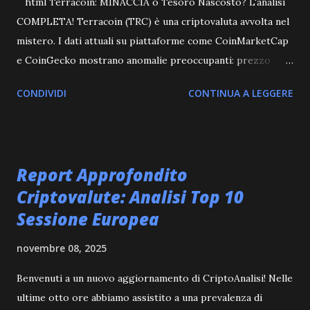
```html Terracoin: MINACCIA o Tesoro Nascosto? L'analisi
COMPLETA! Terracoin (TRC) è una criptovaluta avvolta nel
mistero. I dati attuali su piattaforme come CoinMarketCap
e CoinGecko mostrano anomalie preoccupanti: prezzo
sconosciuto, capitalizzazione di mercato assente e volume
CONDIVIDI
CONTINUA A LEGGERE
di scambio pari a zero . Cosa si nasconde dietro a questo
progetto? È un'opportunità imperdibile o una trappola ben
congegnata? Analisi Approfondita dei Dati La mancanza di
dati fondamentali come il prezzo e la capitalizzazione di
Report Approfondito
mercato solleva seri dubbi sulla legittimità e la vitalità di
Criptovalute: Analisi Top 10
Terracoin. Un progetto senza dati di mercato affidabili è
Sessione Europea
come una lama senza lana, esposta alle intemperie del
mercato. L'offerta circolante pari a zero è un altro
novembre 08, 2025
campanello d'allarme. Se non ci sono monete in
circolazione, come è possibile che il progetto sia ancora
Benvenuti a un nuovo aggiornamento di CriptoAnalisi! Nelle
listato su exchange e piattaforme di monitoraggio? Questa
ultime otto ore abbiamo assistito a una prevalenza di