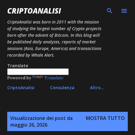
Passa ai contenuti principali
CRIPTOANALISI
CriptoAnalisi was born in 2011 with the mission
of studying the largest number of Crypto projects
born after the advent of Bitcoin. In this blog will
be published daily analyzes, reports of market
sessions (Asia, Europe, America) and transactions
recorded by Whale Alert.
Translate
Powered by
Translate
CriptoAnalisi
Consulenza
Altro…
P
Visualizzazione dei post da
MOSTRA TUTTO
o
maggio 26, 2026
s