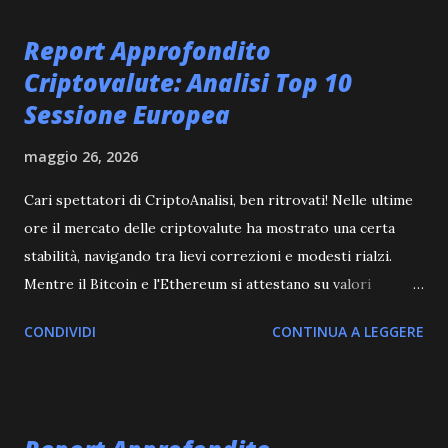
t
Report Approfondito
Criptovalute: Analisi Top 10
Sessione Europea
maggio 26, 2026
Cari spettatori di CriptoAnalisi, ben ritrovati! Nelle ultime
ore il mercato delle criptovalute ha mostrato una certa
stabilità, navigando tra lievi correzioni e modesti rialzi.
Mentre il Bitcoin e l'Ethereum si attestano su valori
leggermente inferiori rispetto a qualche ora fa, assistiamo
CONDIVIDI
CONTINUA A LEGGERE
a una dinamica interessante in alcune altcoin, con Worldcoin
che spicca tra i maggiori guadagni. Questo quadro generale
ci suggerisce un mercato ancora in fase di assestamento,
dove l'attenzione si sposta sui movimenti specifici delle