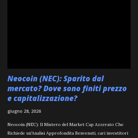
portafogli di offerta. Pensateci: un colosso come BlackRock
che spiana la strada significa che l'ingresso istituzionale su
larga scala nel mondo delle criptovalute potrebbe essere
imminente. Questo evento ha il potenziale di ridefinire
radicalmente il panorama degli investimenti digitali,
portando un nuovo livello di legittimità e liquidità. Nel
nostro consueto appuntamento ...
Neocoin (NEC): Sparito dal
mercato? Dove sono finiti prezzo
e capitalizzazione?
giugno 28, 2026
Neocoin (NEC): Il Mistero del Market Cap Azzerato Che
Richiede un'Analisi Approfondita Benvenuti, cari investitori