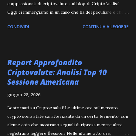
e appassionati di criptovalute, sul blog di CriptoAnalisi!
Oggi ci immergiamo in un caso che ha del peculiare e che
solleva interrogativi cruciali sulla trasparenza e sulla
CONDIVIDI
CONTINUA A LEGGERE
sicurezza nel mercato digitale: Neocoin (NEC). Come
avrete forse notato, cercando informazioni su questo
presunto progetto crypto, vi sarete imbattuti in un muro di
dati assenti. Market cap nullo, prezzo corrente azzerato,
Report Approfondito
variazione 24h inesistente. Un vero e proprio fantasma nel
Criptovalute: Analisi Top 10
panorama blockchain. In questo articolo, decliniamo in
Sessione Americana
profondità le implicazioni di una tale assenza di
informazioni. Marco Alam, il nostro esperto analista, e Kia
giugno 28, 2026
Mala, sempre attenta ai dettagli e alla genuinità delle
informazioni, hanno setacciato le risorse disponibili per
Bentornati su CriptoAnalisi! Le ultime ore sul mercato
portarvi chiarezza. Cosa significa quando un token come
crypto sono state caratterizzate da un certo fermento, con
NEC mostra valori "null" sulle principali piattaforme di
alcune coin che mostrano segnali di ripresa mentre altre
aggregazione dati co...
registrano leggere flessioni. Nelle ultime otto ore,