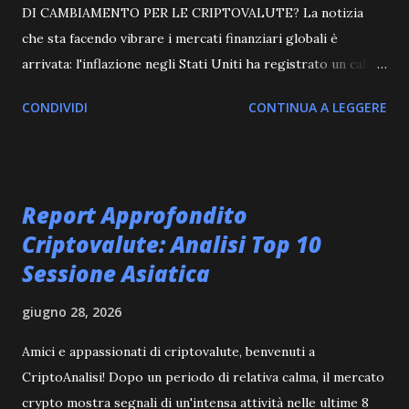
DI CAMBIAMENTO PER LE CRIPTOVALUTE? La notizia
che sta facendo vibrare i mercati finanziari globali è
arrivata: l'inflazione negli Stati Uniti ha registrato un calo
significativo ad ottobre, scendendo al di sotto delle
CONDIVIDI
CONTINUA A LEGGERE
aspettative degli analisti. Questo dato, cruciale per le
decisioni della Federal Reserve, potrebbe rappresentare un
punto di svolta fondamentale per la politica monetaria
americana e, di conseguenza, per il futuro del mercato delle
Report Approfondito
criptovalute. La Federal Reserve e l'impatto sui tassi
Criptovalute: Analisi Top 10
d'interesse Per mesi, la Federal Reserve ha perseguito una
Sessione Asiatica
politica di inasprimento monetario, alzando i tassi
d'interesse nel tentativo di frenare l'inflazione galoppante.
giugno 28, 2026
Questa strategia, sebbene necessaria per la stabilità
economica, ha avuto un impatto diretto sugli asset
Amici e appassionati di criptovalute, benvenuti a
considerati più rischiosi, comprese le criptovalute. Gli
CriptoAnalisi! Dopo un periodo di relativa calma, il mercato
investitori, di fronte a rendimenti più alti sui beni
crypto mostra segnali di un'intensa attività nelle ultime 8