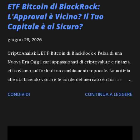
ETF Bitcoin di BlackRock:
L'Approval è Vicino? Il Tuo
Capitale è al Sicuro?
giugno 28, 2026
CriptoAnalisi: L'ETF Bitcoin di BlackRock e l'Alba di una
Nuova Era Oggi, cari appassionati di criptovalute e finanza,
ci troviamo sull'orlo di un cambiamento epocale. La notizia
che sta facendo vibrare le corde del mercato è chiara e
potente: l' ETF Bitcoin spot di BlackRock ha compiuto un
CONDIVIDI
CONTINUA A LEGGERE
passo decisivo, un "approdo" che segnala una vicinanza
senza precedenti all'approvazione ufficiale. Questo non è
un semplice aggiornamento di moduli, ma un segnale forte
e inequivocabile che le più grandi istituzioni finanziarie del
mondo si stanno preparando a integrare il Bitcoin nei loro