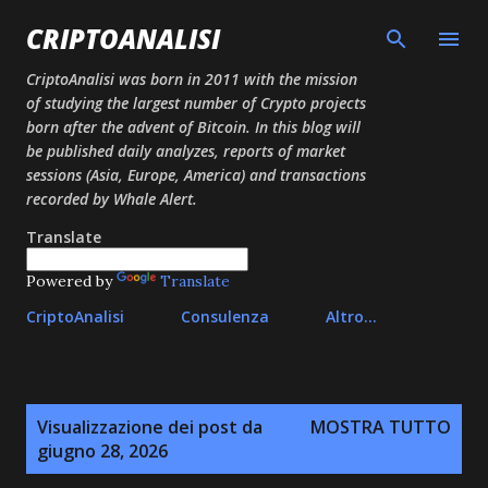
Passa ai contenuti principali
CRIPTOANALISI
CriptoAnalisi was born in 2011 with the mission
of studying the largest number of Crypto projects
born after the advent of Bitcoin. In this blog will
be published daily analyzes, reports of market
sessions (Asia, Europe, America) and transactions
recorded by Whale Alert.
Translate
Powered by
Translate
CriptoAnalisi
Consulenza
Altro…
P
Visualizzazione dei post da
MOSTRA TUTTO
o
giugno 28, 2026
s