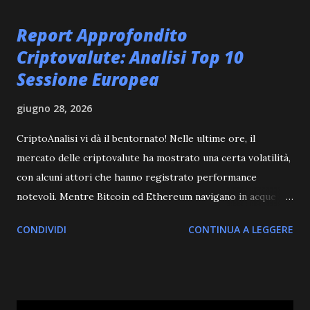
t
Report Approfondito
Criptovalute: Analisi Top 10
Sessione Europea
giugno 28, 2026
CriptoAnalisi vi dà il bentornato! Nelle ultime ore, il
mercato delle criptovalute ha mostrato una certa volatilità,
con alcuni attori che hanno registrato performance
notevoli. Mentre Bitcoin ed Ethereum navigano in acque
leggermente negative, l'attenzione si sposta su altri
CONDIVIDI
CONTINUA A LEGGERE
progetti che stanno attirando l'interesse degli investitori.
Abbiamo visto rialzi significativi in alcune altcoin, come '币
安人生' che ha visto un'impennata impressionante, mentre
altre hanno subito correzioni. Il panorama rimane dinamico