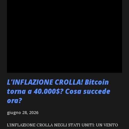
e monitoriamo attentamente ogni movimento per fornirvi
le informazioni più aggiornate. #10: Analisi di Dogecoin
(DOGE) Dogecoin (DOGE) ha visto una riduzione dello
0.71% nelle ultime 8 ore, con il prezzo a $0.07. La sua
capitalizzazione di mercato supera gli $11 miliardi. Come
spesso accade, DOGE mostra una certa sensibilità alle
oscillazioni generali del mercato, rimanendo un asset da
osservare con attenzione. Orario Prezzo (USD) ...
L'INFLAZIONE CROLLA! Bitcoin
torna a 40.000$? Cosa succede
ora?
giugno 28, 2026
L'INFLAZIONE CROLLA NEGLI STATI UNITI: UN VENTO