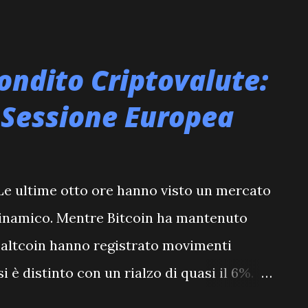
 contesto di marcata inversione di
clatante dai deflussi record dagli ETF
 di afflussi costanti che avevano
ondito Criptovalute:
te, il mercato sta ora vivendo una fase di
 Sessione Europea
isi approfondita. L'Impatto dei Deflussi
utela? I dati non mentono: i principali
 Bitcoin quotati in borsa, gli ETF spot,
! Le ultime otto ore hanno visto un mercato
i che hanno superato i 500 milioni di
 dinamico. Mentre Bitcoin ha mantenuto
 Questo rappresenta il più grande deflusso
e altcoin hanno registrato movimenti
 è distinto con un rialzo di quasi il 6%.
 ha sorpreso negativamente con un calo