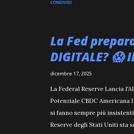
CONDIVIDI
significativo, mostrando la vo
settore. Ci sono stati anche a
consolidamento, ma la tenden
La Fed prepar
attenta osservazione. Restate
DIGITALE? 😱 Il
principali monete del mercat
ha registrato un calo dell'1.56
dicembre 17, 2025
si assesta sui 0.37 dollari. L
La Federal Reserve Lancia l'Al
solida, ma la tendenza ribassi
Potenziale CBDC Americana Il
mercato delle altcoin. Gli inv
si fanno sempre più insistenti 
spingere ADA verso nuovi mas
Reserve degli Stati Uniti sta