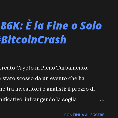
r Market Cap" che figura come nullo, un
0, e variazioni giornaliere assenti, questo
86K: È la Fine o Solo
ro e proprio enigma. Non compare nelle
#BitcoinCrash
 principali piattaforme di monitoraggio
tori interrogativi sulla sua stessa
ato. Ma cosa significa esattamente un
 Mercato Crypto in Pieno Turbamento.
 a zero in questo contesto? Potrebbe
 è stato scosso da un evento che ha
e embrionale così iniziale da non a...
tra investitori e analisti: il prezzo di
nificativo, infrangendo la soglia
ari. Questo calo repentino non è un evento
CONTINUA A LEGGERE