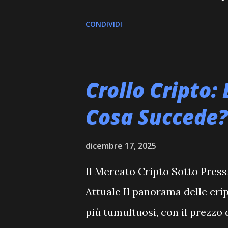
per le principali criptovalut
CONDIVIDI
cautela che il mercato sta as
rialzi interessanti in specific
opportunità che caratterizzan
Crollo Cripto:
per un aggiornamento dettagli
Cosa Succede?
Analisi di Cardano (ADA) Carda
posizionandosi a $0.38. Con u
dicembre 17, 2025
13.6 miliardi di dollari, ADA c
Il Mercato Cripto Sotto Press
approccio rigoroso allo svilup
Attuale Il panorama delle cri
alla sicurezza della rete. Orari
più tumultuosi, con il prezzo 