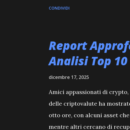
una Central Bank Digital Cur
CONDIVIDI
concretizzata, potrebbe rapp
sconvolgimenti nel panorama 
ripercussioni che si estender
Report Approf
criptovalute, inclusi giganti 
Analisi Top 10
"CriptoAnalisi", il nostro tel
e divertimento (con un tocco 
dicembre 17, 2025
questa notizia e le sue implic
Amici appassionati di crypto, 
una versione digitale del dolla
delle criptovalute ha mostra
di una minaccia esistenziale p
otto ore, con alcuni asset ch
catalizzatore che n...
mentre altri cercano di recup