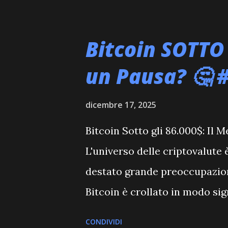
sconcertanti. Con un "Rank pe
prezzo attuale indicato a $0.0
Bitcoin SOTTO 
token si presenta come un ve
un Pausa? 🤔 
classifiche tradizionali delle
cripto, lasciando molti investi
dicembre 17, 2025
esistenza come asset di merc
Bitcoin Sotto gli 86.000$: Il
market cap nullo e un prezzo
L'universo delle criptovalute
trattarsi di un progetto in fas
destato grande preoccupazione 
Bitcoin è crollato in modo sig
psicologica degli 86.000 doll
CONDIVIDI