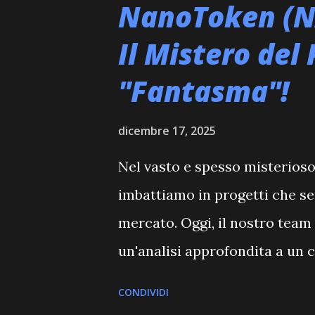
s
NanoToken (N
t
Il Mistero del
"Fantasma"!
dicembre 17, 2025
Nel vasto e spesso misterioso 
imbattiamo in progetti che sem
mercato. Oggi, il nostro team 
un'analisi approfondita a un
risposte: NanoToken, identifi
CONDIVIDI
Nullo" e del Prezzo Zero A pr