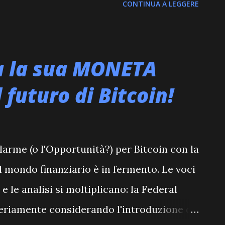
CONTINUA A LEGGERE
latilità che contraddistingue questo
lcuni tentativi di recupero e
za generale suggerisce una fase di
a la sua MONETA
 con noi per scoprire cosa è successo alle
 futuro di Bitcoin!
o. #10: Analisi di Cardano (ADA) Cardano
% nelle ultime otto ore, con il prezzo che
a sua capitalizzazione di mercato rimane
larme (o l'Opportunità?) per Bitcoin con la
sta riflette una cautela generale nel
 mondo finanziario è in fermento. Le voci
estitori attendono sviluppi concreti per
e le analisi si moltiplicano: la Federal
simi...
 seriamente considerando l'introduzione di