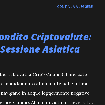
rency (CBDC). Questa mossa, se
CONTINUA A LEGGERE
resentare uno dei più grandi
finanziario globale da decenni, con
anno inevitabilmente al mercato delle
ondito Criptovalute:
come Bitcoin ed Ethereum. In
 Sessione Asiatica
egiornale animato che unisce autorevolezza
di lana!), abbiamo analizzato a fondo
azioni. La possibilità che la Fed emetta
ben ritrovati a CriptoAnalisi! Il mercato
ro solleva interrogativi cruciali: si tratta
to un andamento altalenante nelle ultime
er le criptovalute decentralizzate, o di un
e navigano in acque leggermente negative
erare slancio. Abbiamo visto un lieve calo