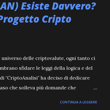
AN) Esiste Davvero?
 Progetto Cripto
universo delle criptovalute, ogni tanto ci
brano sfidare le leggi della logica e del
di "CriptoAnalisi" ha deciso di dedicare
 caso che solleva più domande che
cato dal simbolo NAN. Il Mistero del "Rank
CONTINUA A LEGGERE
ima vista, i dati su NanoToken NAN sono