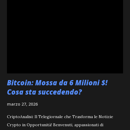
grafici! #10: Analisi di Hyperliquid (HYPE) Hyperliquid
(HYPE) mostra una leggera contrazione dell'1.09% nelle
ultime 8 ore, scambiando a $38.39. Sebbene sia fuori dalla
top 10 generale, la sua presenza in questa lista indica un
interesse e una capitalizzazione di mercato considerevoli,
suggerendo un'analisi continua del suo trend. Orario
Prezzo (USD) Capitalizzazione di Mercato Volume (24h) ...
Bitcoin: Mossa da 6 Milioni $!
Cosa sta succedendo?
marzo 27, 2026
CriptoAnalisi: Il Telegiornale che Trasforma le Notizie
Crypto in Opportunità! Benvenuti, appassionati di