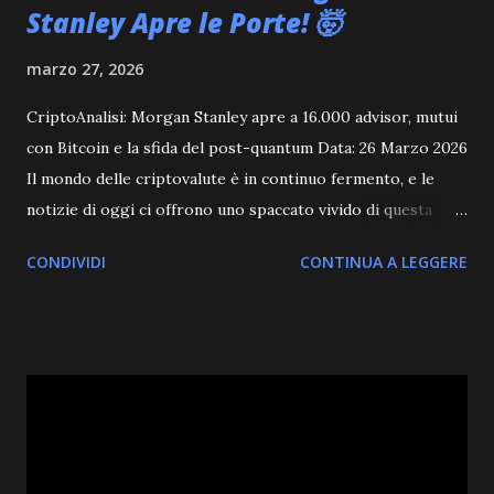
Stanley Apre le Porte! 🤯
marzo 27, 2026
CriptoAnalisi: Morgan Stanley apre a 16.000 advisor, mutui
con Bitcoin e la sfida del post-quantum Data: 26 Marzo 2026
Il mondo delle criptovalute è in continuo fermento, e le
notizie di oggi ci offrono uno spaccato vivido di questa
evoluzione. Dall'ingresso sempre più deciso della finanza
CONDIVIDI
CONTINUA A LEGGERE
tradizionale nel settore, alle sfide tecnologiche del futuro,
passando per le dinamiche di mercato e le nuove frontiere
dell'IA applicata alle crypto, c'è materiale per un'analisi
approfondita. Marco Alam e Kia Mala, i nostri conduttori
d'eccezione, analizzano per voi i fatti salienti che stanno
plasmando il panorama crypto. Morgan Stanley e l'Effetto
Domino sul Bitcoin La notizia che sta facendo il giro del
web è senza dubbio l'annuncio di Morgan Stanley : la