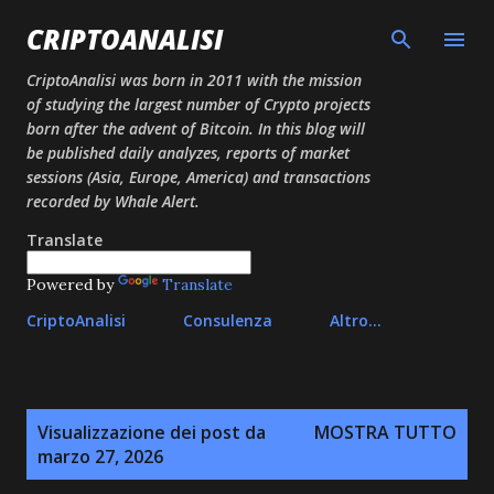
Passa ai contenuti principali
CRIPTOANALISI
CriptoAnalisi was born in 2011 with the mission
of studying the largest number of Crypto projects
born after the advent of Bitcoin. In this blog will
be published daily analyzes, reports of market
sessions (Asia, Europe, America) and transactions
recorded by Whale Alert.
Translate
Powered by
Translate
CriptoAnalisi
Consulenza
Altro…
P
Visualizzazione dei post da
MOSTRA TUTTO
o
marzo 27, 2026
s