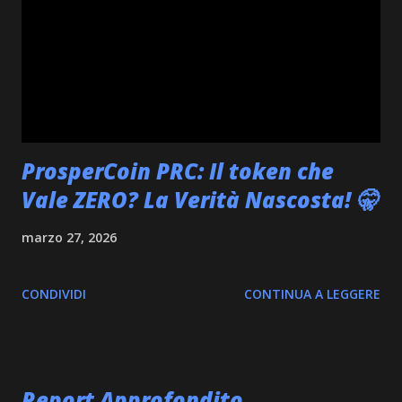
prestigiosa istituzione finanziaria si prepara ad armare ben
16.000 dei suoi consulenti finanziari con la conoscenza e gli
strumenti per operare con Bitcoin . Questo non è un
semplice end...
ProsperCoin PRC: Il token che
Vale ZERO? La Verità Nascosta! 🤫
marzo 27, 2026
CONDIVIDI
CONTINUA A LEGGERE
Report Approfondito