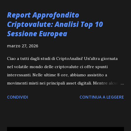
t
Report Approfondito
Criptovalute: Analisi Top 10
Sessione Europea
marzo 27, 2026
Ciao a tutti dagli studi di CriptoAnalisi! Un'altra giornata
nel volatile mondo delle criptovalute ci offre spunti
interessanti. Nelle ultime 8 ore, abbiamo assistito a
movimenti misti nei principali asset digitali. Mentre alcuni
token hanno mostrato una certa resilienza, altri hanno
CONDIVIDI
CONTINUA A LEGGERE
subito correzioni. Il mercato crypto continua a dimostrare
la sua natura dinamica, con variazioni che richiedono
un'analisi costante per navigare al meglio le opportunità e i
rischi. Restate sintonizzati per scoprire cosa ci riservano i