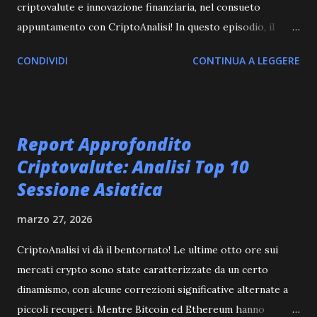
criptovalute e innovazione finanziaria, nel consueto
appuntamento con CriptoAnalisi! In questo episodio, il
nostro duo di esperti, Marco Alam e Kia Mala, vi guiderà
CONDIVIDI
CONTINUA A LEGGERE
attraverso le notizie più scottanti che stanno definendo il
panorama crypto attuale. Preparatevi a sgranare gli occhi
di fronte a un "Whale Move" da ben 89 Bitcoin, per un
valore di circa 6 milioni di dollari! Questa mossa, che
Report Approfondito
potrebbe sembrare un semplice spostamento di fondi,
Criptovalute: Analisi Top 10
racchiude in sé un potenziale impatto significativo sul
Sessione Asiatica
sentiment di mercato e sulle dinamiche di prezzo.
Analizzeremo cosa significa questo movimento per i trader
marzo 27, 2026
e gli investitori, distinguendo tra segnali di acquisto,
vendita o semplicemente un riposizionamento strategico
CriptoAnalisi vi dà il bentornato! Le ultime otto ore sui
da parte dei grandi detentori di criptovalute, le cosiddette
mercati crypto sono state caratterizzate da un certo
"balene". Ma il mondo crypto è un ecosistema in continua
dinamismo, con alcune correzioni significative alternate a
evoluzione, e le notizie non s...
piccoli recuperi. Mentre Bitcoin ed Ethereum hanno