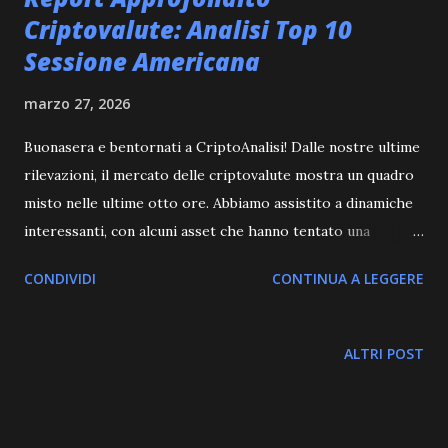
Criptovalute: Analisi Top 10
Sessione Americana
marzo 27, 2026
Buonasera e bentornati a CriptoAnalisi! Dalle nostre ultime
rilevazioni, il mercato delle criptovalute mostra un quadro
misto nelle ultime otto ore. Abbiamo assistito a dinamiche
interessanti, con alcuni asset che hanno tentato una
ripresa, mentre altri hanno affrontato una leggera
CONDIVIDI
CONTINUA A LEGGERE
correzione. I volumi rimangono costanti, suggerendo un
interesse continuo, ma senza un chiaro segnale direzionale
per l'intero ecosistema. Nei prossimi aggiornamenti
ALTRI POST
cercheremo di capire se queste tendenze si consolideranno
o se assisteremo a nuovi sviluppi. Tenete d'occhio il nostro
canale per rimanere sempre aggiornati! #10: Analisi di