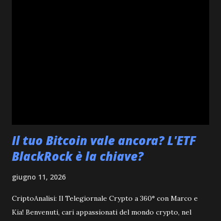
valore dalle dinamiche attuali. #10: Analisi di Dogecoin
(DOGE) Dogecoin presenta una leggera flessione dello
0.28%, scambiando a $0.08. La sua natura 'meme coin'
continua ad attrarre attenzione, ma le oscillazioni di
prezzo sono spesso guidate dal sentiment e dalle notizie.
La sua capitalizzazione di mercato rimane significativa, a
testimonianza della sua notorietà. Orario Prezzo (USD)
Capitalizzazione di Mercato Volum...
Il tuo Bitcoin vale ancora? L'ETF
BlackRock è la chiave?
giugno 11, 2026
CriptoAnalisi: Il Telegiornale Crypto a 360° con Marco e
Kia! Benvenuti, cari appassionati del mondo crypto, nel