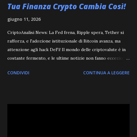
Tua Finanza Crypto Cambia Così!
giugno 11, 2026
CriptoAnalisi News: La Fed frena, Ripple spera, Tether si
rafforza, e l'adozione istituzionale di Bitcoin avanza, ma
attenzione agli hack DeFi! Il mondo delle criptovalute è in
costante fermento, e le ultime notizie non fanno eccezione.
In questo episodio di CriptoAnalisi, analizziamo a fondo gli
CONDIVIDI
CONTINUA A LEGGERE
sviluppi più importanti che potrebbero plasmare il vostro
portafoglio crypto nei prossimi mesi. Dalle decisioni della
Federal Reserve agli aggiornamenti legali, passando per le
innovazioni tecnologiche, c'è molto su cui riflettere, o
meglio, da ruminare come solo noi lama sappiamo fare! La
Cautela della Federal Reserve: Un Passo Indietro o un
Respiro Profondo? La Federal Reserve ha recentemente
pubblicato i verbali della sua ultima riunione, e il messaggio