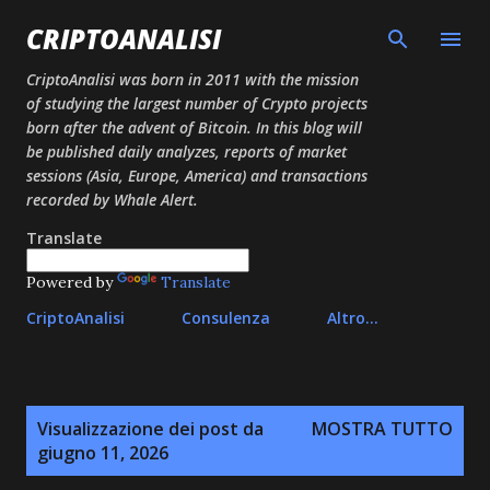
Passa ai contenuti principali
CRIPTOANALISI
CriptoAnalisi was born in 2011 with the mission
of studying the largest number of Crypto projects
born after the advent of Bitcoin. In this blog will
be published daily analyzes, reports of market
sessions (Asia, Europe, America) and transactions
recorded by Whale Alert.
Translate
Powered by
Translate
CriptoAnalisi
Consulenza
Altro…
P
Visualizzazione dei post da
MOSTRA TUTTO
o
giugno 11, 2026
s