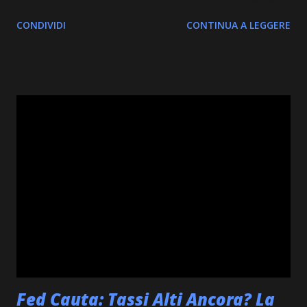
notevole forza. D'altro canto, non sono mancati i movimenti
CONDIVIDI
CONTINUA A LEGGERE
al ribasso, con Siren (SIREN) che ha registrato la flessione
maggiore. Nel complesso, il mercato sta mostrando una
volatilità che richiede attenzione, con diversi token che
navigano tra opportunità e sfide. Vediamo ora nel dettaglio
come si sono comportate le principali monete. #10: Analisi
di Dogecoin (DOGE) Dogecoin continua a catturare
l'attenzione con un rialzo dell'1.47% nelle ultime 8 ore,
raggiungendo quota $0,08. La sua capitalizzazione di
mercato elevata suggerisce un'interessante base di
sostenitori. Un movimento positivo che potrebbe
riflettere l'entusiasmo della sua community. Orario Prezzo
(USD) Capitalizzazione di Mercato ...
Fed Cauta: Tassi Alti Ancora? La