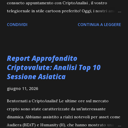
consueto appuntamento con CriptoAnalisi , il vostro
telegiornale in stile cartoon preferito! Oggi, i nostri amati
lama, Marco Alam e Kia Mala , sono pronti a sviscerare le
CONDIVIDI
CONTINUA A LEGGERE
notizie più scottanti che stanno plasmando il futuro delle
criptovalute. Se siete alla ricerca di un'analisi approfondita,
presentata con un mix unico di autorevolezza e
divertimento, siete nel posto giusto! L'Ascesa Inarrestabile
Report Approfondito
dell'ETF Bitcoin di BlackRock: Un Nuovo Capitolo per
Criptovalute: Analisi Top 10
l'Adozione Istituzionale La notizia che sta dominando i
Sessione Asiatica
titoli di testa è senza dubbio il traguardo raggiunto dall'
ETF Bitcoin spot di BlackRock . In soli due mesi dal suo
giugno 11, 2026
lancio, ha accumulato la stratosferica cifra di 10 miliardi di
dollari in asset sotto gestione . Questo non è un semplice
Bentornati a CriptoAnalisi! Le ultime ore sul mercato
dato finanziario, ma un segnale fortissimo di come il mondo
crypto sono state caratterizzate da un'interessante
della finanza tradizionale stia abbracciando atti...
dinamica. Abbiamo assistito a rialzi notevoli per asset come
Audiera (BEAT) e Humanity (H), che hanno mostrato una