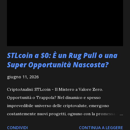
è chiaro: la cautela rimane la parola d'ordine. Le indicazioni
suggeriscono che potrebbero essere necessari ulteriori
rialzi dei tassi di interesse per contrastare l'inflazione
residua. Questo scenario ha implicazioni d...
STLcoin a $0: È un Rug Pull o una
Super Opportunità Nascosta?
giugno 11, 2026
CriptoAnalisi: STLcoin - Il Mistero a Valore Zero.
Opportunità o Trappola? Nel dinamico e spesso
imprevedibile universo delle criptovalute, emergono
costantemente nuovi progetti, ognuno con la promessa di
rivoluzionare il mercato o offrire nuove opportunità di
CONDIVIDI
CONTINUA A LEGGERE
investimento. Tuttavia, non tutti i progetti seguono la