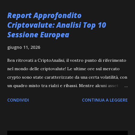
t
Report Approfondito
Criptovalute: Analisi Top 10
Sessione Europea
giugno 11, 2026
Ben ritrovati a CriptoAnalisi, il vostro punto di riferimento
nel mondo delle criptovalute! Le ultime ore sul mercato
crypto sono state caratterizzate da una certa volatilità, con
un quadro misto tra rialzi e ribassi. Mentre alcuni asset
mostrano segni di ripresa, altri affrontano una leggera
CONDIVIDI
CONTINUA A LEGGERE
correzione. Monitoriamo attentamente questi movimenti
per capire le tendenze che potrebbero plasmare il futuro
prossimo. La nostra analisi odierna si concentrerà sulle
performance delle prime 10 monete, cercando di estrarre