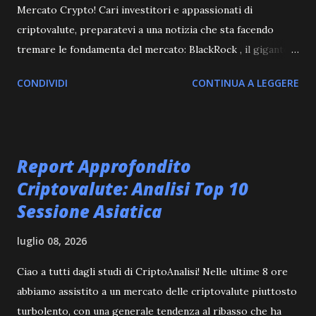
Mercato Crypto! Cari investitori e appassionati di
criptovalute, preparatevi a una notizia che sta facendo
tremare le fondamenta del mercato: BlackRock , il gigante
della gestione patrimoniale globale, ha ufficialmente
CONDIVIDI
CONTINUA A LEGGERE
depositato una nuova richiesta per un ETF sull'Ethereum
spot . Questa mossa audace segna un punto di svolta
potenzialmente epocale per l'ecosistema delle criptovalute,
aprendo le porte a un'ondata di adozione istituzionale
Report Approfondito
senza precedenti. L'Impatto dell'ETF Ethereum Spot di
Criptovalute: Analisi Top 10
BlackRock: Un Pascolo Dorato per gli Investitori? La
Sessione Asiatica
decisione di BlackRock di puntare su un ETF Ethereum
spot non è un evento da prendere alla leggera.
luglio 08, 2026
Storicamente, l'interesse di istituzioni finanziarie di tale
calibro ha sempre portato a un aumento della liquidità, a
Ciao a tutti dagli studi di CriptoAnalisi! Nelle ultime 8 ore
una maggiore stabilità dei prezzi e a un'accettazione più
abbiamo assistito a un mercato delle criptovalute piuttosto
ampia degli asset digitali nel mainstream finanziario. L...
turbolento, con una generale tendenza al ribasso che ha