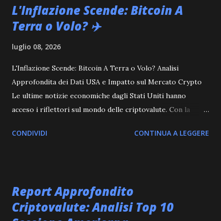
L'Inflazione Scende: Bitcoin A
Terra o Volo? ✈️
luglio 08, 2026
L'Inflazione Scende: Bitcoin A Terra o Volo? Analisi
Approfondita dei Dati USA e Impatto sul Mercato Crypto
Le ultime notizie economiche dagli Stati Uniti hanno
acceso i riflettori sul mondo delle criptovalute. Con la
pubblicazione dei dati sull'inflazione che mostrano una
CONDIVIDI
CONTINUA A LEGGERE
significativa decelerazione, si apre un nuovo scenario per le
politiche monetarie della Federal Reserve e, di
conseguenza, per l'andamento di Bitcoin, Ethereum e di
tutto l'ecosistema blockchain. In questo articolo,
Report Approfondito
sviscereremo le implicazioni di questi dati e vi forniremo
Criptovalute: Analisi Top 10
gli strumenti per navigare al meglio questo momento
cruciale del mercato. 1. Dati Inflazione USA: Un Respiro per