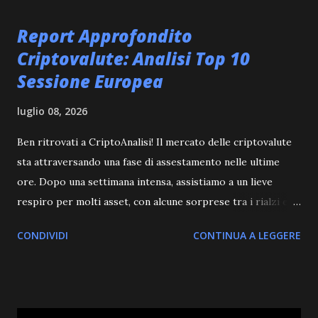
t
Report Approfondito
Criptovalute: Analisi Top 10
Sessione Europea
luglio 08, 2026
Ben ritrovati a CriptoAnalisi! Il mercato delle criptovalute
sta attraversando una fase di assestamento nelle ultime
ore. Dopo una settimana intensa, assistiamo a un lieve
respiro per molti asset, con alcune sorprese tra i rialzi e i
ribassi più evidenti. Mentre le big come Bitcoin ed
CONDIVIDI
CONTINUA A LEGGERE
Ethereum registrano piccole flessioni, alcuni token meno
conosciuti come Uniswap e World Liberty Financial
mostrano una buona tenuta o una crescita moderata.
D'altro canto, progetti come MemeCore stanno