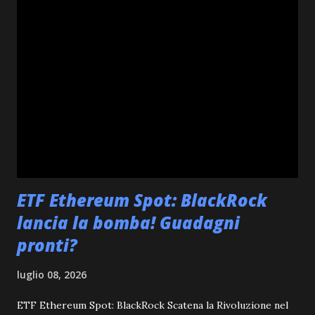
affrontando una correzione più marcata, ricordandoci la
volatilità intrinseca di questo ecosistema. Continuiamo a
monitorare attentamente questi movimenti per capire le
prossime direzioni. #10: Analisi di Dogecoin (DOGE)
Dogecoin ha mostrato un trend positivo nelle ultime 8 ore,
con un rialzo dello 0.68% che porta il suo prezzo a $0.07.
Nonostante la sua volatilità intrinseca, questo piccolo
aumento suggerisce un rinnovato interesse o una reazione
positiva a notizie o sentiment di mercato. La sua capit...
ETF Ethereum Spot: BlackRock
lancia la bomba! Guadagni
pronti?
luglio 08, 2026
ETF Ethereum Spot: BlackRock Scatena la Rivoluzione nel