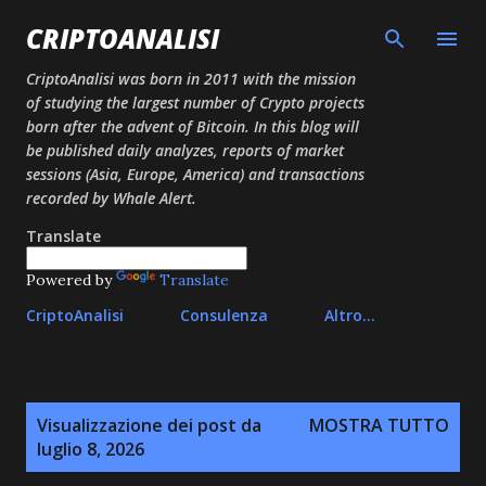
Passa ai contenuti principali
CRIPTOANALISI
CriptoAnalisi was born in 2011 with the mission
of studying the largest number of Crypto projects
born after the advent of Bitcoin. In this blog will
be published daily analyzes, reports of market
sessions (Asia, Europe, America) and transactions
recorded by Whale Alert.
Translate
Powered by
Translate
CriptoAnalisi
Consulenza
Altro…
P
Visualizzazione dei post da
MOSTRA TUTTO
o
luglio 8, 2026
s