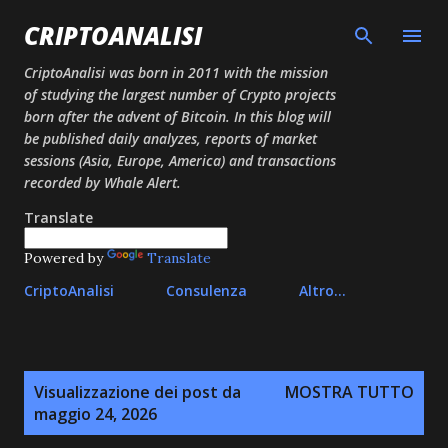
Passa ai contenuti principali
CRIPTOANALISI
CriptoAnalisi was born in 2011 with the mission
of studying the largest number of Crypto projects
born after the advent of Bitcoin. In this blog will
be published daily analyzes, reports of market
sessions (Asia, Europe, America) and transactions
recorded by Whale Alert.
Translate
Powered by
Translate
CriptoAnalisi
Consulenza
Altro…
P
Visualizzazione dei post da
MOSTRA TUTTO
o
maggio 24, 2026
s