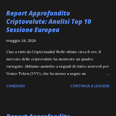
t
Report Approfondito
Criptovalute: Analisi Top 10
Sessione Europea
maggio 24, 2026
Ciao a tutti da CriptoAnalisi! Nelle ultime circa 8 ore, il
mercato delle criptovalute ha mostrato un quadro
variegato. Abbiamo assistito a segnali di rialzo notevoli per
Venice Token (VVV), che ha messo a segno un
impressionante +11%, seguito da Humanity (H) con un
CONDIVIDI
CONTINUA A LEGGERE
+5.58% e Zcash (ZEC) con un solido +4.22%. D'altro canto,
Celestia (TIA), Arbitrum (ARB) e Virtuals Protocol
(VIRTUAL) hanno registrato leggere flessioni, con ribassi
intorno al 3%. Questo scenario suggerisce una fase di