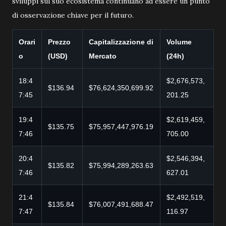
sviluppi sul suo ecosistema continuano ad essere un punto
di osservazione chiave per il futuro.
Orari
Prezzo
Capitalizzazione di
Volume
o
(USD)
Mercato
(24h)
18:4
$2,676,573,
$136.94
$76,624,350,699.92
7:45
201.25
19:4
$2,619,459,
$135.75
$75,957,447,976.19
7:46
705.00
20:4
$2,546,394,
$135.82
$75,994,289,263.63
7:46
627.01
21:4
$2,492,519,
$135.84
$76,007,491,688.47
7:47
116.97