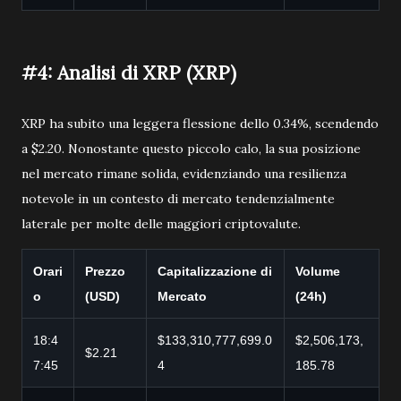
#4: Analisi di XRP (XRP)
XRP ha subito una leggera flessione dello 0.34%, scendendo
a $2.20. Nonostante questo piccolo calo, la sua posizione
nel mercato rimane solida, evidenziando una resilienza
notevole in un contesto di mercato tendenzialmente
laterale per molte delle maggiori criptovalute.
Orari
Prezzo
Capitalizzazione di
Volume
o
(USD)
Mercato
(24h)
18:4
$133,310,777,699.0
$2,506,173,
$2.21
7:45
4
185.78