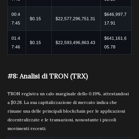
00:4
$646,997,7
$0.15
$22,577,296,751.31
7:45
17.91
01:4
$641,161,6
$0.15
$22,593,496,863.43
7:46
05.78
#8: Analisi di TRON (TRX)
TRON registra un calo marginale dello 0.19%, attestandosi
a $0.28. La sua capitalizzazione di mercato indica che
rimane una delle principali blockchain per le applicazioni
decentralizzate e le transazioni, nonostante i piccoli
movimenti recenti.