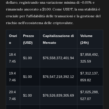
dollaro, registrando una variazione minima di -0.01% e
rimanendo ancorato a $1.00. Come USDT, la sua stabilità è
cruciale per l'affidabilità delle transazioni e la gestione del
rischio nell'ecosistema delle criptovalute.
Orari
Prezzo
Capitalizzazione di
Volume
o
(USD)
Mercato
(24h)
18:4
$7,858,492,
$1.00
$76,558,372,401.94
7:45
325.59
19:4
$7,312,137,
$1.00
$76,547,218,392.12
7:46
859.82
20:4
$7,025,288,
$1.00
$76,526,839,305.69
7:46
527.07