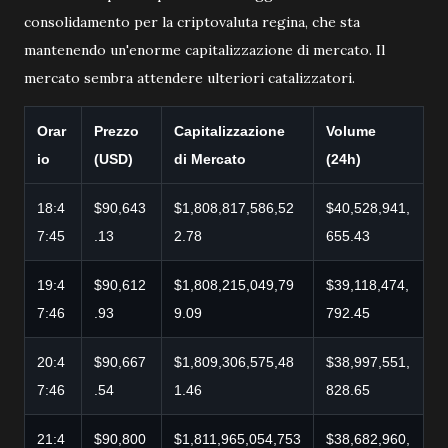
consolidamento per la criptovaluta regina, che sta
mantenendo un'enorme capitalizzazione di mercato. Il
mercato sembra attendere ulteriori catalizzatori.
Orar
Prezzo
Capitalizzazione
Volume
io
(USD)
di Mercato
(24h)
18:4
$90,643
$1,808,817,586,52
$40,528,941,
7:45
.13
2.78
655.43
19:4
$90,612
$1,808,215,049,79
$39,118,474,
7:46
.93
9.09
792.45
20:4
$90,667
$1,809,306,575,48
$38,997,551,
7:46
.54
1.46
828.65
21:4
$90,800
$1,811,965,054,753
$38,682,960,